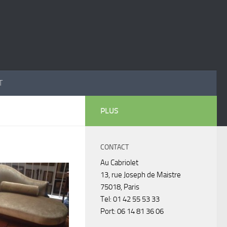
T
PLUS
CONTACT
Au Cabriolet
13, rue Joseph de Maistre
75018, Paris
Tel: 01 42 55 53 33
Port: 06 14 81 36 06
Excellent travail, tient ses délais
J'ai confié a Olivier l