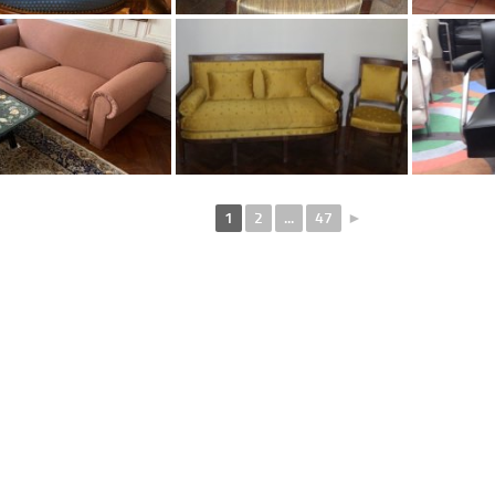
 Restauration
impeccable, le délai a été
un fauteuil. Je
respecté et la livraison faite
ommande.
rapidement avec gentillesse. .
Je recommande fortement
Lire la suite
cette adresse. Merci Le
Cabriolet.
Monique Fauconnier
Laure Angrand
1 mois
il y a 1 mois
1
2
...
47
►