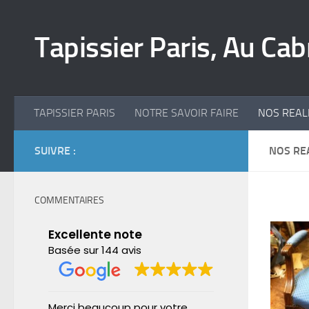
Skip to content
Tapissier Paris, Au Cab
TAPISSIER PARIS
NOTRE SAVOIR FAIRE
NOS REAL
SUIVRE :
NOS RE
COMMENTAIRES
Excellente note
Basée sur 144 avis
Merci beaucoup pour votre
Olivier a fait 