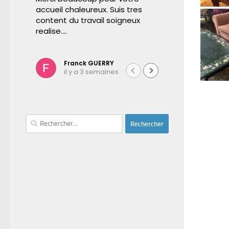
accueil chaleureux. Suis tres
remarquable.
content du travail soigneux
magnifique d'
realise....
vous le rec
Franck GUERRY
il y a 3 semaines
il y a 
Rechercher :